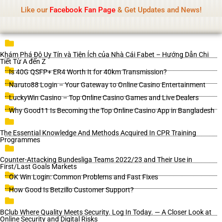
Name Of Quality
MLWBD 2026
Skip
Like our
Facebook Fan Page
& Get Updates and News!
Statement:
We offer paid authorship to contributors
to
but do not review all content daily. The owner does
Got it!
content
not support illegal activities including betting,
gambling, casino, or CBD.
P
P
P
P
P
P
P
P
P
P
P
P
P
P
P
P
P
P
P
P
P
P
P
P
P
P
P
P
P
P
P
P
P
P
P
P
P
P
P
P
P
P
P
P
P
P
P
P
P
P
P
P
P
P
P
P
P
P
P
P
P
P
P
P
P
P
P
P
P
P
P
P
P
P
P
P
P
P
P
P
P
P
P
P
P
P
P
P
P
P
P
P
P
P
P
P
P
P
P
P
Khám Phá Độ Uy Tín và Tiện Ích của Nhà Cái Fabet – Hướng Dẫn Chi
a
a
a
a
a
a
a
a
a
a
a
a
a
a
a
a
a
a
a
a
a
a
a
a
a
a
a
a
a
a
a
a
a
a
a
a
a
a
a
a
a
a
a
a
a
a
a
a
a
a
a
a
a
a
a
a
a
a
a
a
a
a
a
a
a
a
a
a
a
a
a
a
a
a
a
a
a
a
a
a
a
a
a
a
a
a
a
a
a
a
a
a
a
a
a
a
a
a
a
a
Tiết Từ A đến Z
g
g
g
g
g
g
g
g
g
g
g
g
g
g
g
g
g
g
g
g
g
g
g
g
g
g
g
g
g
g
g
g
g
g
g
g
g
g
g
g
g
g
g
g
g
g
g
g
g
g
g
g
g
g
g
g
g
g
g
g
g
g
g
g
g
g
g
g
g
g
g
g
g
g
g
g
g
g
g
g
g
g
g
g
g
g
g
g
g
g
g
g
g
g
g
g
g
g
g
g
Is 40G QSFP+ ER4 Worth It for 40km Transmission?
e
e
e
e
e
e
e
e
e
e
e
e
e
e
e
e
e
e
e
e
e
e
e
e
e
e
e
e
e
e
e
e
e
e
e
e
e
e
e
e
e
e
e
e
e
e
e
e
e
e
e
e
e
e
e
e
e
e
e
e
e
e
e
e
e
e
e
e
e
e
e
e
e
e
e
e
e
e
e
e
e
e
e
e
e
e
e
e
e
e
e
e
e
e
e
e
e
e
e
e
Naruto88 Login – Your Gateway to Online Casino Entertainment
LuckyWin Casino – Top Online Casino Games and Live Dealers
Why Good11 Is Becoming the Top Online Casino App in Bangladesh
The Essential Knowledge And Methods Acquired In CPR Training
Programmes
Counter-Attacking Bundesliga Teams 2022/23 and Their Use in
First/Last Goals Markets
OK Win Login: Common Problems and Fast Fixes
How Good Is Betzillo Customer Support?
BClub Where Quality Meets Security. Log In Today. — A Closer Look at
Online Security and Digital Risks