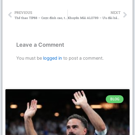
PREVIOUS
NEXT
Prev
Ne
Thể thao TIP88 – Cược đỉnh cao, tỷ lệ kèo siêu hấp dẫn
Khuyến Mãi ALO789 – Ưu đãi hấp dẫn dành cho hội viên
Leave a Comment
You must be
logged in
to post a comment.
BLOG