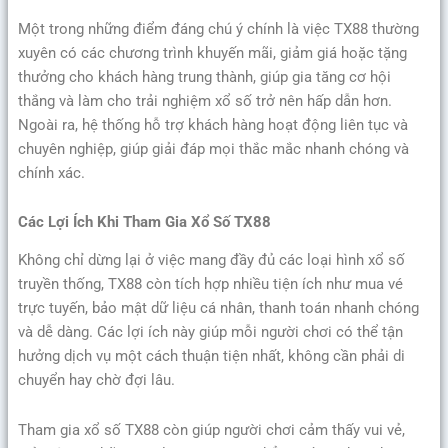
Một trong những điểm đáng chú ý chính là việc TX88 thường
xuyên có các chương trình khuyến mãi, giảm giá hoặc tặng
thưởng cho khách hàng trung thành, giúp gia tăng cơ hội
thắng và làm cho trải nghiệm xổ số trở nên hấp dẫn hơn.
Ngoài ra, hệ thống hỗ trợ khách hàng hoạt động liên tục và
chuyên nghiệp, giúp giải đáp mọi thắc mắc nhanh chóng và
chính xác.
Các Lợi Ích Khi Tham Gia Xổ Số TX88
Không chỉ dừng lại ở việc mang đầy đủ các loại hình xổ số
truyền thống, TX88 còn tích hợp nhiều tiện ích như mua vé
trực tuyến, bảo mật dữ liệu cá nhân, thanh toán nhanh chóng
và dễ dàng. Các lợi ích này giúp mỗi người chơi có thể tận
hưởng dịch vụ một cách thuận tiện nhất, không cần phải di
chuyển hay chờ đợi lâu.
Tham gia xổ số TX88 còn giúp người chơi cảm thấy vui vẻ,