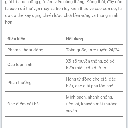
giải trí sau những giờ làm việc căng thẳng. Đồng thời, đây còn
là cách để thử vận may và tích lũy kiến thức về các con số, từ
đó có thể xây dựng chiến lược chơi bền vững và thông minh
hơn.
Điều kiện
Nội dung
Phạm vi hoạt động
Toàn quốc, trực tuyến 24/24
Xổ số truyền thống, xổ số
Các loại hình
kiến thiết, xổ số lô tô
Hàng tỷ đồng cho giải đặc
Phần thưởng
biệt, các giải phụ lớn nhỏ
Minh bạch, nhanh chóng,
Đặc điểm nổi bật
tiện lợi, khuyến mãi thường
xuyên