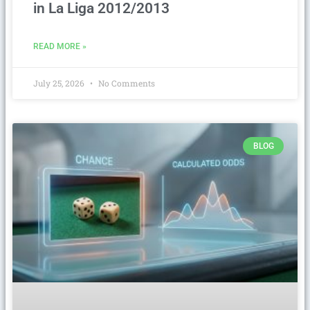
in La Liga 2012/2013
READ MORE »
July 25, 2026
No Comments
BLOG