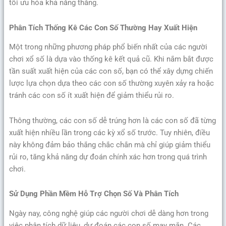
tối ưu hóa khả năng thắng.
Phân Tích Thống Kê Các Con Số Thường Hay Xuất Hiện
Một trong những phương pháp phổ biến nhất của các người
chơi xổ số là dựa vào thống kê kết quả cũ. Khi nắm bắt được
tần suất xuất hiện của các con số, bạn có thể xây dựng chiến
lược lựa chọn dựa theo các con số thường xuyên xảy ra hoặc
tránh các con số ít xuất hiện để giảm thiểu rủi ro.
Thông thường, các con số dễ trúng hơn là các con số đã từng
xuất hiện nhiều lần trong các kỳ xổ số trước. Tuy nhiên, điều
này không đảm bảo thắng chắc chắn mà chỉ giúp giảm thiểu
rủi ro, tăng khả năng dự đoán chính xác hơn trong quá trình
chơi.
Sử Dụng Phần Mềm Hỗ Trợ Chọn Số Và Phân Tích
Ngày nay, công nghệ giúp các người chơi dễ dàng hơn trong
việc phân tích dữ liệu, dự đoán các con số may mắn. Các