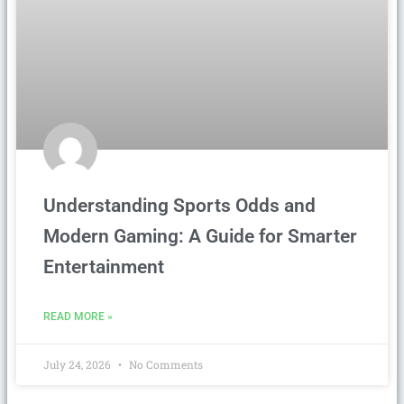
Understanding Sports Odds and
Modern Gaming: A Guide for Smarter
Entertainment
READ MORE »
July 24, 2026
No Comments