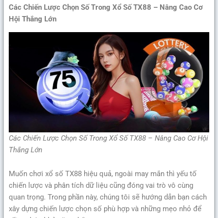
Các Chiến Lược Chọn Số Trong Xổ Số TX88 – Nâng Cao Cơ
Hội Thắng Lớn
Các Chiến Lược Chọn Số Trong Xổ Số TX88 – Nâng Cao Cơ Hội
Thắng Lớn
Muốn chơi xổ số TX88 hiệu quả, ngoài may mắn thì yếu tố
chiến lược và phân tích dữ liệu cũng đóng vai trò vô cùng
quan trọng. Trong phần này, chúng tôi sẽ hướng dẫn bạn cách
xây dựng chiến lược chọn số phù hợp và những mẹo nhỏ để