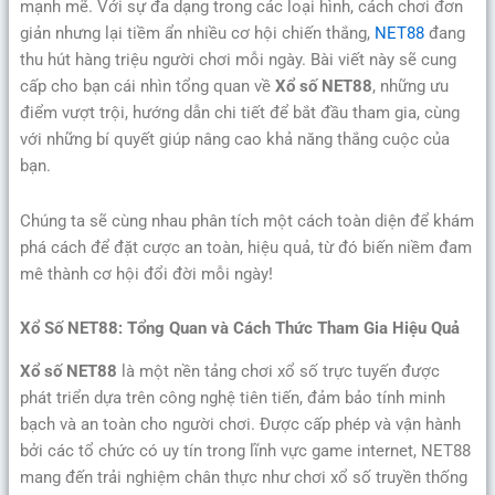
mạnh mẽ. Với sự đa dạng trong các loại hình, cách chơi đơn
giản nhưng lại tiềm ẩn nhiều cơ hội chiến thắng,
NET88
đang
thu hút hàng triệu người chơi mỗi ngày. Bài viết này sẽ cung
cấp cho bạn cái nhìn tổng quan về
Xổ số NET88
, những ưu
điểm vượt trội, hướng dẫn chi tiết để bắt đầu tham gia, cùng
với những bí quyết giúp nâng cao khả năng thắng cuộc của
bạn.
Chúng ta sẽ cùng nhau phân tích một cách toàn diện để khám
phá cách để đặt cược an toàn, hiệu quả, từ đó biến niềm đam
mê thành cơ hội đổi đời mỗi ngày!
Xổ Số NET88: Tổng Quan và Cách Thức Tham Gia Hiệu Quả
Xổ số NET88
là một nền tảng chơi xổ số trực tuyến được
phát triển dựa trên công nghệ tiên tiến, đảm bảo tính minh
bạch và an toàn cho người chơi. Được cấp phép và vận hành
bởi các tổ chức có uy tín trong lĩnh vực game internet, NET88
mang đến trải nghiệm chân thực như chơi xổ số truyền thống