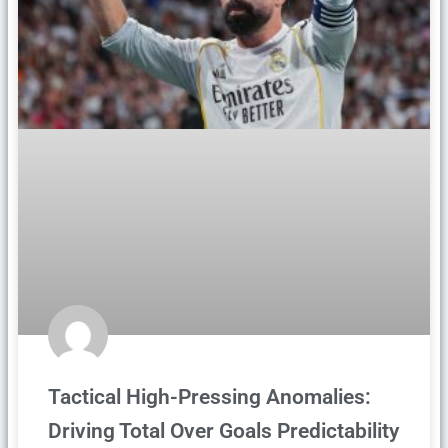
Tactical High-Pressing Anomalies:
Driving Total Over Goals Predictability