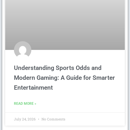
Understanding Sports Odds and
Modern Gaming: A Guide for Smarter
Entertainment
READ MORE »
July 24, 2026
No Comments