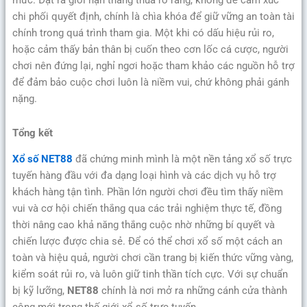
mức. Đặt ra giới hạn thắng thua rõ ràng, không để cảm xúc
chi phối quyết định, chính là chìa khóa để giữ vững an toàn tài
chính trong quá trình tham gia. Một khi có dấu hiệu rủi ro,
hoặc cảm thấy bản thân bị cuốn theo cơn lốc cá cược, người
chơi nên đứng lại, nghỉ ngơi hoặc tham khảo các nguồn hỗ trợ
để đảm bảo cuộc chơi luôn là niềm vui, chứ không phải gánh
nặng.
Tổng kết
Xổ số NET88
đã chứng minh mình là một nền tảng xổ số trực
tuyến hàng đầu với đa dạng loại hình và các dịch vụ hỗ trợ
khách hàng tận tình. Phần lớn người chơi đều tìm thấy niềm
vui và cơ hội chiến thắng qua các trải nghiệm thực tế, đồng
thời nâng cao khả năng thắng cuộc nhờ những bí quyết và
chiến lược được chia sẻ. Để có thể chơi xổ số một cách an
toàn và hiệu quả, người chơi cần trang bị kiến thức vững vàng,
kiểm soát rủi ro, và luôn giữ tinh thần tích cực. Với sự chuẩn
bị kỹ lưỡng,
NET88
chính là nơi mở ra những cánh cửa thành