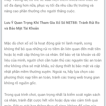
số đa dạng hơn nữa, phục vụ tối đa nhu cầu thị trường và
nâng cao phần thưởng cho người thắng cuộc.
Lưu Ý Quan Trọng Khi Tham Gia Xổ Số NET88: Tránh Rủi Ro
và Bảo Mật Tài Khoản
Mặc dù chơi xổ số là hoạt động giải trí lành mạnh, song
không thể bỏ qua những rủi ro tiềm ẩn liên quan đến mất tiền
hoặc bị mất cắp thông tin cá nhân. Để bảo vệ tài khoản và dữ
liệu của mình, người chơi cần tuân thủ các nguyên tắc an toàn
như không chia sẻ mật khẩu, sử dụng thiết bị bảo mật và cập
nhật phần mềm thường xuyên. Ngoài ra, hãy lựa chọn các
phương thức nạp tiền an toàn, tránh các trang web trung gian
không rõ nguồn gốc.
Trong quá trình chơi, quan trọng nhất là kiểm soát ngân sách
cá nhân, tránh đặt cược hết vốn hoặc dựa vào cảm tính quá