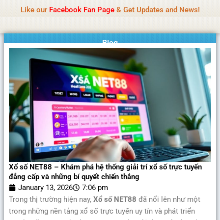
Name Of Quality
MLWBD 2026
Skip
Like our
Facebook Fan Page
& Get Updates and News!
Statement:
We offer paid authorship to contributors
to
but do not review all content daily. The owner does
Got it!
content
not support illegal activities including betting,
gambling, casino, or CBD.
Blog
Xổ số NET88 – Khám phá hệ thống giải trí xổ số trực tuyến
đẳng cấp và những bí quyết chiến thắng
January 13, 2026
7:06 pm
Trong thị trường hiện nay,
Xổ số NET88
đã nổi lên như một
trong những nền tảng xổ số trực tuyến uy tín và phát triển