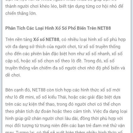
thành người chơi khéo léo, biết tận dụng từng cơ hội nhỏ để
chiến thắng lớn.
Phân Tích Các Loại Hình Xổ Số Phổ Biến Trên NET88
Trên nền tảng
Xổ số NET88
, có nhiều loại hình xổ số phù hợp
với đa dạng sở thích của người chơi, từ xổ số truyền thống
cho đến các phiên bản đặc biệt hơn như xổ số nhanh, xổ số
cặp số, hoặc xổ số chọn số theo lô đề. Trong đó, xổ số
truyền thống vẫn chiếm đa số người chơi nhờ độ phổ biến và
dễ chơi.
Bên cạnh đó, NET88 còn tích hợp các hình thức xổ số mới
như lô đề mini, xổ số kiểu Thái, hoặc các giải đặc biệt dựa
trên các sự kiện thể thao, trong đó người chơi có thể chọn
theo phân tích dự đoán hoặc theo cảm tính. Việc đa dạng loại
hình giúp giữ chân người chơi lâu dài, đồng thời phù hợp với
mọi đối tượng từ trung niên đến các bạn trẻ đam mê thử vận
may. Tương lai, có thể sẽ xuất hiện thêm nhiều hình thức xổ