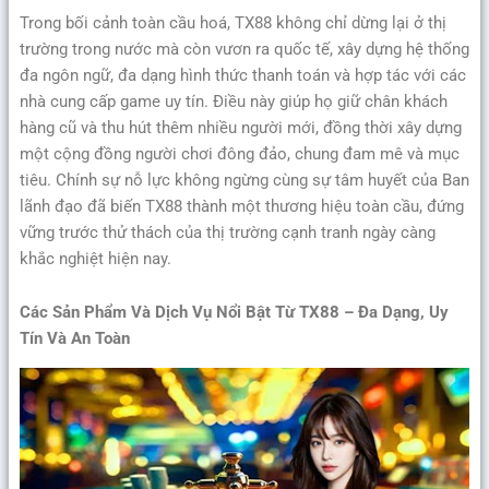
Trong bối cảnh toàn cầu hoá, TX88 không chỉ dừng lại ở thị
trường trong nước mà còn vươn ra quốc tế, xây dựng hệ thống
đa ngôn ngữ, đa dạng hình thức thanh toán và hợp tác với các
nhà cung cấp game uy tín. Điều này giúp họ giữ chân khách
hàng cũ và thu hút thêm nhiều người mới, đồng thời xây dựng
một cộng đồng người chơi đông đảo, chung đam mê và mục
tiêu. Chính sự nỗ lực không ngừng cùng sự tâm huyết của Ban
lãnh đạo đã biến TX88 thành một thương hiệu toàn cầu, đứng
vững trước thử thách của thị trường cạnh tranh ngày càng
khắc nghiệt hiện nay.
Các Sản Phẩm Và Dịch Vụ Nổi Bật Từ TX88 – Đa Dạng, Uy
Tín Và An Toàn