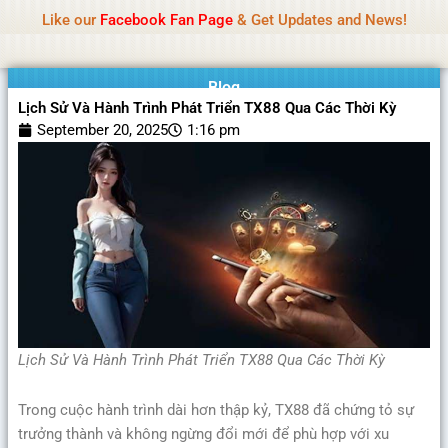
Name Of Quality
MLWBD 2026
Skip
Like our
Facebook Fan Page
& Get Updates and News!
Statement:
We offer paid authorship to contributors
to
but do not review all content daily. The owner does
Got it!
content
not support illegal activities including betting,
gambling, casino, or CBD.
Blog
Lịch Sử Và Hành Trình Phát Triển TX88 Qua Các Thời Kỳ
September 20, 2025
1:16 pm
Lịch Sử Và Hành Trình Phát Triển TX88 Qua Các Thời Kỳ
Trong cuộc hành trình dài hơn thập kỷ, TX88 đã chứng tỏ sự
trưởng thành và không ngừng đổi mới để phù hợp với xu