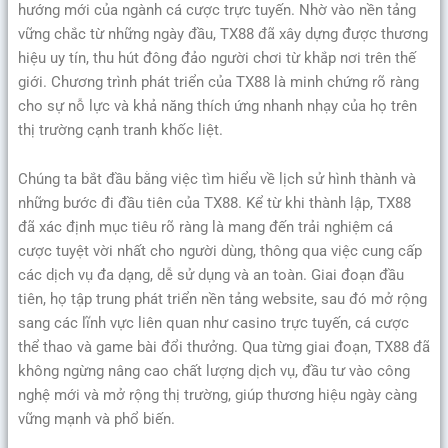
hướng mới của ngành cá cược trực tuyến. Nhờ vào nền tảng
vững chắc từ những ngày đầu, TX88 đã xây dựng được thương
hiệu uy tín, thu hút đông đảo người chơi từ khắp nơi trên thế
giới. Chương trình phát triển của TX88 là minh chứng rõ ràng
cho sự nỗ lực và khả năng thích ứng nhanh nhạy của họ trên
thị trường cạnh tranh khốc liệt.
Chúng ta bắt đầu bằng việc tìm hiểu về lịch sử hình thành và
những bước đi đầu tiên của TX88. Kể từ khi thành lập, TX88
đã xác định mục tiêu rõ ràng là mang đến trải nghiệm cá
cược tuyệt vời nhất cho người dùng, thông qua việc cung cấp
các dịch vụ đa dạng, dễ sử dụng và an toàn. Giai đoạn đầu
tiên, họ tập trung phát triển nền tảng website, sau đó mở rộng
sang các lĩnh vực liên quan như casino trực tuyến, cá cược
thể thao và game bài đổi thưởng. Qua từng giai đoạn, TX88 đã
không ngừng nâng cao chất lượng dịch vụ, đầu tư vào công
nghệ mới và mở rộng thị trường, giúp thương hiệu ngày càng
vững mạnh và phổ biến.