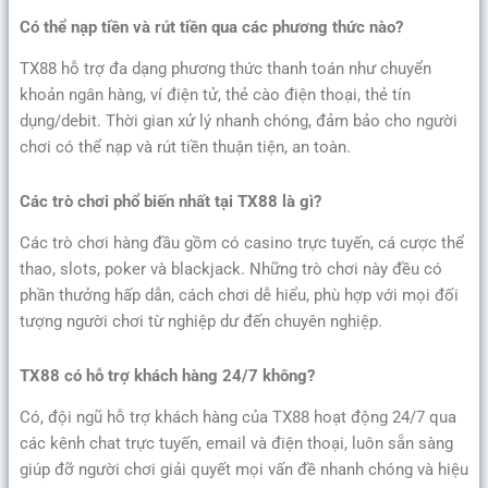
Có thể nạp tiền và rút tiền qua các phương thức nào?
TX88 hỗ trợ đa dạng phương thức thanh toán như chuyển
khoản ngân hàng, ví điện tử, thẻ cào điện thoại, thẻ tín
dụng/debit. Thời gian xử lý nhanh chóng, đảm bảo cho người
chơi có thể nạp và rút tiền thuận tiện, an toàn.
Các trò chơi phổ biến nhất tại TX88 là gì?
Các trò chơi hàng đầu gồm có casino trực tuyến, cá cược thể
thao, slots, poker và blackjack. Những trò chơi này đều có
phần thưởng hấp dẫn, cách chơi dễ hiểu, phù hợp với mọi đối
tượng người chơi từ nghiệp dư đến chuyên nghiệp.
TX88 có hỗ trợ khách hàng 24/7 không?
Có, đội ngũ hỗ trợ khách hàng của TX88 hoạt động 24/7 qua
các kênh chat trực tuyến, email và điện thoại, luôn sẵn sàng
giúp đỡ người chơi giải quyết mọi vấn đề nhanh chóng và hiệu