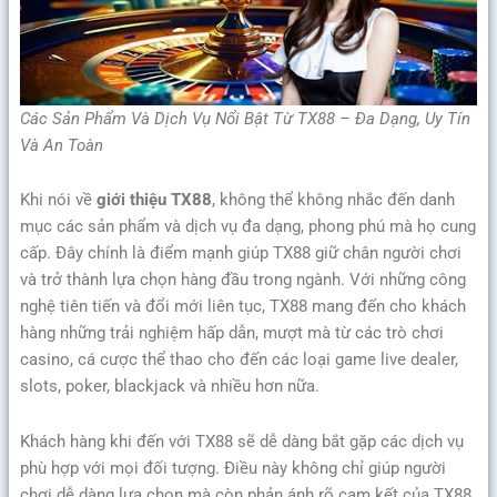
Các Sản Phẩm Và Dịch Vụ Nổi Bật Từ TX88 – Đa Dạng, Uy Tín
Và An Toàn
Khi nói về
giới thiệu TX88
, không thể không nhắc đến danh
mục các sản phẩm và dịch vụ đa dạng, phong phú mà họ cung
cấp. Đây chính là điểm mạnh giúp TX88 giữ chân người chơi
và trở thành lựa chọn hàng đầu trong ngành. Với những công
nghệ tiên tiến và đổi mới liên tục, TX88 mang đến cho khách
hàng những trải nghiệm hấp dẫn, mượt mà từ các trò chơi
casino, cá cược thể thao cho đến các loại game live dealer,
slots, poker, blackjack và nhiều hơn nữa.
Khách hàng khi đến với TX88 sẽ dễ dàng bắt gặp các dịch vụ
phù hợp với mọi đối tượng. Điều này không chỉ giúp người
chơi dễ dàng lựa chọn mà còn phản ánh rõ cam kết của TX88